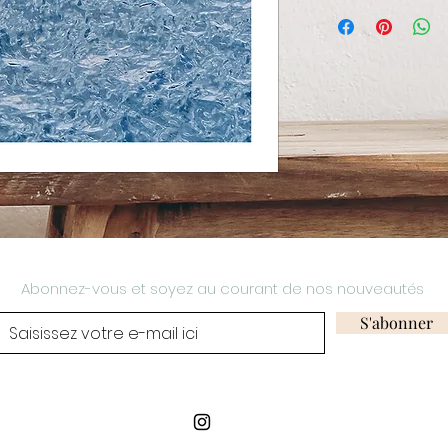
Photographe :
Ma
Edition limitée
Oeuvre signée, av
Tirage haute qual
Impression à la 
sur papier fine a
Engagement
Papier certifié F
et encres pigmen
Abonnez-vous et soyez au courant de nos nouveautés
S'abonner