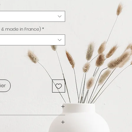
*
 & made in France)
*
ier
 Italia / ©Maxime Goupil