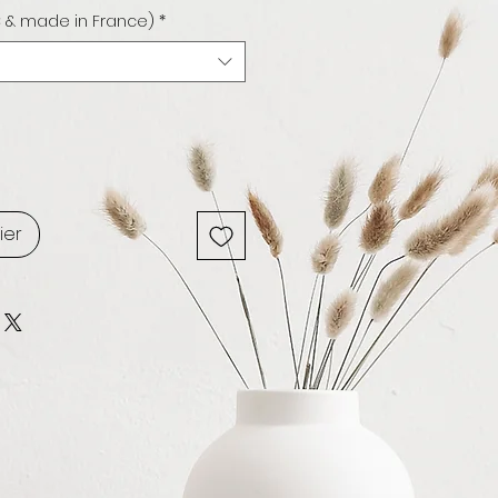
 & made in France)
*
ier