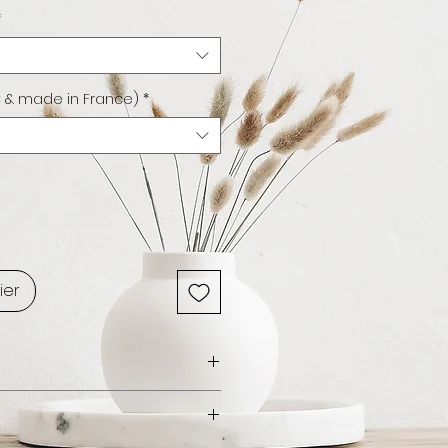
*
 & made in France)
*
ier
/ Yucatan / ©Maxime Goupil