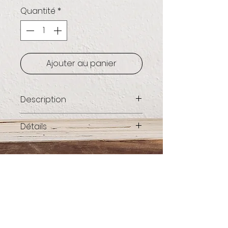
Quantité
*
Ajouter au panier
Description
Voyager dans le temps au
Détails
détour d'une ruelle pavée de
Lecce / Italia / ©Maxime
Photographe
: Maxime Goupil
Goupil
Edition limitée
Oeuvre signée, avec certificat
d'authenticité
Tirage haute qualité
Impression à la commande,
Abonnez-vous et soyez au courant
qualité galerie,
de nos nouveautés